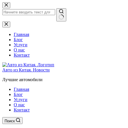
Перейти
к
сути
Ничего
не
найдено
Главная
Блог
Услуги
О нас
Контакт
Авто из Китая. Новости
Лучшие автомобили
Главная
Блог
Услуги
О нас
Контакт
Поиск