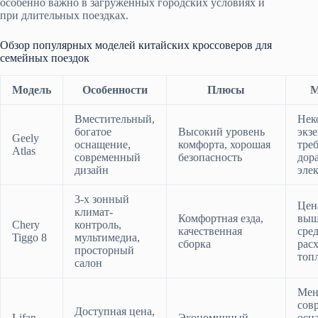
особенно важно в загруженных городских условиях и
при длительных поездках.
Обзор популярных моделей китайских кроссоверов для
семейных поездок
Модель
Особенности
Плюсы
М
Вместительный,
Нек
богатое
Высокий уровень
экз
Geely
оснащение,
комфорта, хорошая
тре
Atlas
современный
безопасность
дор
дизайн
эле
3-х зонный
Цен
климат-
Комфортная езда,
выш
Chery
контроль,
качественная
сред
Tiggo 8
мультимедиа,
сборка
рас
просторный
топ
салон
Мен
сов
Доступная цена,
Lifan
Экономичный,
осн