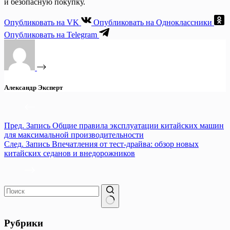
и безопасную покупку.
Опубликовать на VK
Опубликовать на Одноклассники
Опубликовать на Telegram
Александр Эксперт
Пред.
Запись
Общие правила эксплуатации китайских машин
для максимальной производительности
След.
Запись
Впечатления от тест-драйва: обзор новых
китайских седанов и внедорожников
Ничего
не
Рубрики