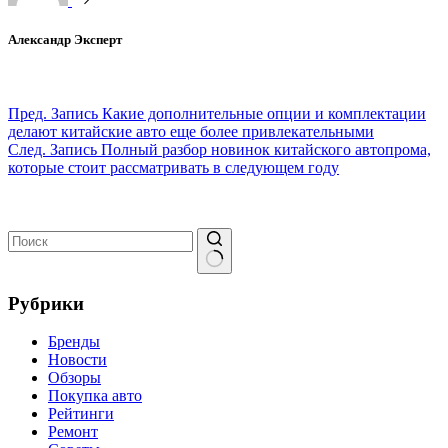
Александр Эксперт
Пред.
Запись
Какие дополнительные опции и комплектации
делают китайские авто еще более привлекательными
След.
Запись
Полный разбор новинок китайского автопрома,
которые стоит рассматривать в следующем году
Ничего
не
Рубрики
найдено
Бренды
Новости
Обзоры
Покупка авто
Рейтинги
Ремонт