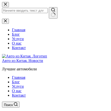
Перейти
к
сути
Ничего
не
найдено
Главная
Блог
Услуги
О нас
Контакт
Авто из Китая. Новости
Лучшие автомобили
Главная
Блог
Услуги
О нас
Контакт
Поиск