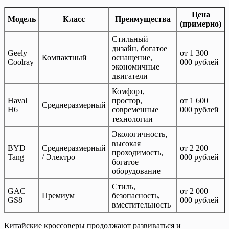
Цена
Модель
Класс
Преимущества
(примерно)
Стильный
дизайн, богатое
Geely
от 1 300
Компактный
оснащение,
Coolray
000 рублей
экономичные
двигатели
Комфорт,
Haval
простор,
от 1 600
Среднеразмерный
H6
современные
000 рублей
технологии
Экологичность,
высокая
BYD
Среднеразмерный
от 2 200
проходимость,
Tang
/ Электро
000 рублей
богатое
оборудование
Стиль,
GAC
от 2 000
Премиум
безопасность,
GS8
000 рублей
вместительность
Китайские кроссоверы продолжают развиваться и