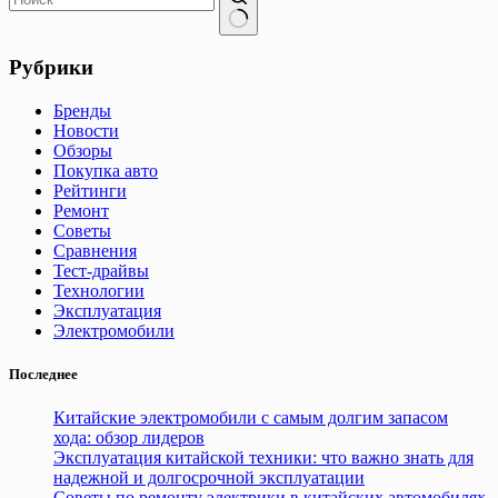
Ничего
не
Рубрики
найдено
Бренды
Новости
Обзоры
Покупка авто
Рейтинги
Ремонт
Советы
Сравнения
Тест-драйвы
Технологии
Эксплуатация
Электромобили
Последнее
Китайские электромобили с самым долгим запасом
хода: обзор лидеров
Эксплуатация китайской техники: что важно знать для
надежной и долгосрочной эксплуатации
Советы по ремонту электрики в китайских автомобилях