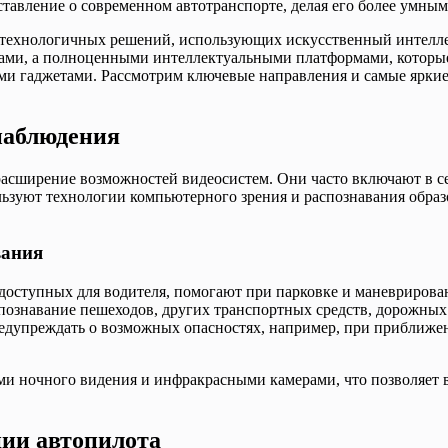
ставление о современном автотранспорте, делая его более умны
отехнологичных решений, использующих искусственный интелле
твами, а полноценными интеллектуальными платформами, котор
ими гаджетами. Рассмотрим ключевые направления и самые ярки
наблюдения
асширение возможностей видеосистем. Они часто включают в себ
льзуют технологии компьютерного зрения и распознавания образ
вания
едоступных для водителя, помогают при парковке и маневрирова
ознавание пешеходов, других транспортных средств, дорожных 
едупреждать о возможных опасностях, например, при приближ
и ночного видения и инфракрасными камерами, что позволяет во
ии автопилота