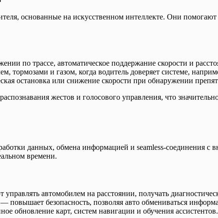
ителя, основанные на искусственном интеллекте. Они помогают
нии по трассе, автоматическое поддержание скорости и рассто
м, тормозами и газом, когда водитель доверяет системе, наприме
кая остановка или снижение скорости при обнаружении препя
спознавания жестов и голосового управления, что значительно
работки данных, обмена информацией и seamless-соединения с в
еальном времени.
 управлять автомобилем на расстоянии, получать диагностиче
— повышает безопасность, позволяя авто обмениваться информа
ое обновление карт, систем навигации и обучения ассистентов.