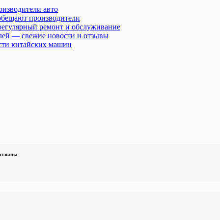
оизводители авто
 обещают производители
 регулярный ремонт и обслуживание
лей — свежие новости и отзывы
сти китайских машин
 отзывы