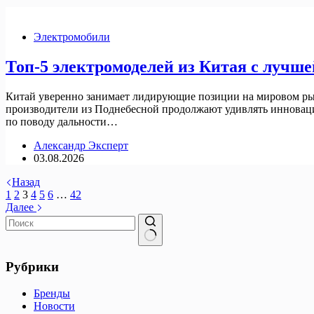
Электромобили
Топ-5 электромоделей из Китая с лучше
Китай уверенно занимает лидирующие позиции на мировом рын
производители из Поднебесной продолжают удивлять инновац
по поводу дальности…
Александр Эксперт
03.08.2026
Назад
1
2
3
4
5
6
…
42
Далее
Ничего
не
Рубрики
найдено
Бренды
Новости