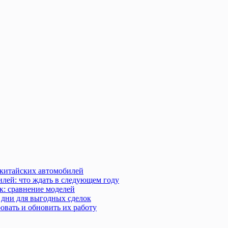
 китайских автомобилей
илей: что ждать в следующем году
к: сравнение моделей
 дни для выгодных сделок
овать и обновить их работу