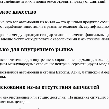
странённые из них и попытаемся отделить правду от фантазий.
зкое качество
е, что все автомобили из Китая — это дешёвый продукт с сомн
ют серьёзные инвестиции в развитие технологий, сертификацию 
l, прошли международную стандартизацию и имеют официальные 
ву вполне могут конкурировать с европейскими и азиатскими ана
ько для внутреннего рынка
сключительно для внутреннего спроса и не подходят для экспор
здают международные сервисные центры и сертифицируют модел
ставляют автомобили в страны Европы, Азии, Латинской Амери
вца.
скованно из-за отсутствия запчастей
и некачественные или трудно доступны. На практике ситуация р
рвисных центров.