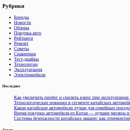
не
Рубрики
найдено
Бренды
Новости
Обзоры
Покупка авто
Рейтинги
Ремонт
Советы
Сравнения
Тест-драйвы
Технологии
Эксплуатация
Электромобили
Последнее
Как увеличить пробег и снизить износ при эксплуатации
Технологические новинки в сегменте китайских автомоб
Какие китайские автомобили лучше для семейных поездо
Время покупки автомобиля из Китая — лучшие месяцы и
Системы безопасности китайских машин: как отремонтир
Архив