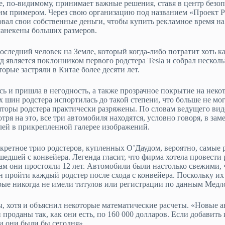
, по-видимому, принимает важные решения, ставя в центр безопа
им примером. Через свою организацию под названием «Проект 
овал свои собственные деньги, чтобы купить рекламное время на
 манекены больших размеров.
последний человек на Земле, который когда-либо потратит хоть к
уд является поклонником первого родстера Tesla и собрал нескол
рые застряли в Китае более десяти лет.
сь и пришла в негодность, а также прозрачное покрытие на неко
 шин родстера испортилась до такой степени, что больше не мог
ляторы родстера практически разряжены. По словам ведущего вид
ря на это, все три автомобиля находятся, условно говоря, в за
лей в прикрепленной галерее изображений.
кретное трио родстеров, купленных О’Даудом, вероятно, самые р
шедшей с конвейера. Легенда гласит, что фирма хотела провест
ам они простояли 12 лет. Автомобили были настолько свежими, ч
пройти каждый родстер после схода с конвейера. Поскольку их 
орые никогда не имели титулов или регистрации по данным Медл
ы, хотя и объяснил некоторые математические расчеты. «Новые а
проданы так, как они есть, по 160 000 долларов. Если добавить 
и они были бы сегодня».