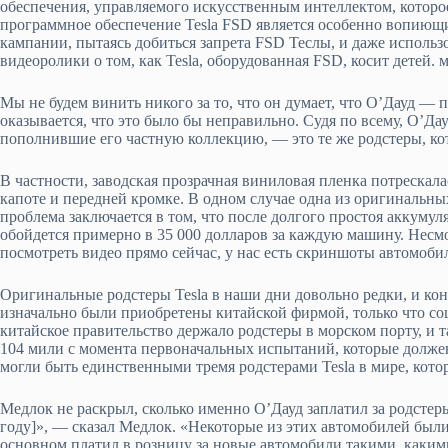
обеспечения, управляемого искусственным интеллектом, которое
программное обеспечение Tesla FSD является особенно вопиющ
кампании, пытаясь добиться запрета FSD Теслы, и даже использ
видеоролики о том, как Tesla, оборудованная FSD, косит детей.
Мы не будем винить никого за то, что он думает, что О’Дауд — 
оказывается, что это было бы неправильно. Судя по всему, О’Да
пополнившие его частную коллекцию, — это те же родстеры, кото
В частности, заводская прозрачная виниловая пленка потрескала
капоте и передней кромке. В одном случае одна из оригинальных
проблема заключается в том, что после долгого простоя аккуму
обойдется примерно в 35 000 долларов за каждую машину. Несмот
посмотреть видео прямо сейчас, у нас есть скриншоты автомоби
Оригинальные родстеры Tesla в наши дни довольно редки, и кон
изначально были приобретены китайской фирмой, только что со
китайское правительство держало родстеры в морском порту, и т
104 мили с момента первоначальных испытаний, которые должен 
могли быть единственными тремя родстерами Tesla в мире, кот
Медлок не раскрыл, сколько именно О’Дауд заплатил за родстер
году]», — сказал Медлок. «Некоторые из этих автомобилей были 
основном платил в розницу за новые автомобили такими, каким