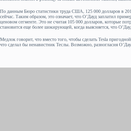
По данным Бюро статистики труда США, 125 000 долларов в 2010 
сейчас. Таким образом, это означает, что О’Дауд заплатил прим
ценовом сегменте. Это не считая 105 000 долларов, которые пот
становится еще более шокирующей, когда выясняется, что О’Да
Медлок говорит, что вместо того, чтобы сделать Tesla пригодной
что сделал бы ненавистник Теслы. Возможно, разногласия О’Да