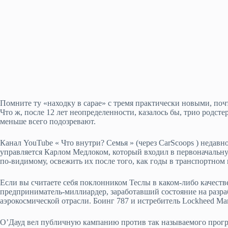
Помните ту «находку в сарае» с тремя практически новыми, поч
Что ж, после 12 лет неопределенности, казалось бы, трио родст
меньше всего подозревают.
Канал YouTube « Что внутри? Семья » (через CarScoops ) недав
управляется Карлом Медлоком, который входил в первоначальну
по-видимому, освежить их после того, как годы в транспортно
Если вы считаете себя поклонником Теслы в каком-либо качестве
предприниматель-миллиардер, заработавший состояние на разр
аэрокосмической отрасли. Боинг 787 и истребитель Lockheed Mar
О’Дауд вел публичную кампанию против так называемого програм