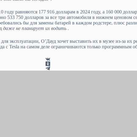
году равняются 177 916 долларам в 2024 году, а 160 000 доллар
ерно 533 750 долларов за все три автомобиля в нижнем ценовом с
ребовались бы для замены батарей в каждом родстере, плюс разл
уд
даже не планирует их водить
.
 для эксплуатации, О’Дауд хочет выставить их в музее из-за их р
уда с Tesla на самом деле ограничиваются только программным 