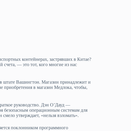
анспортных контейнерах, застрявших в Китае?
 счета, — это тот, кого многие из нас
a в штате Вашингтон. Магазин принадлежит и
е приобретения в магазин Медлока, чтобы,
 краткое руководство. Дэн О’Дауд —
аря безопасным операционным системам для
н смело утверждает, «нельзя взломать».
вляется поклонником программного