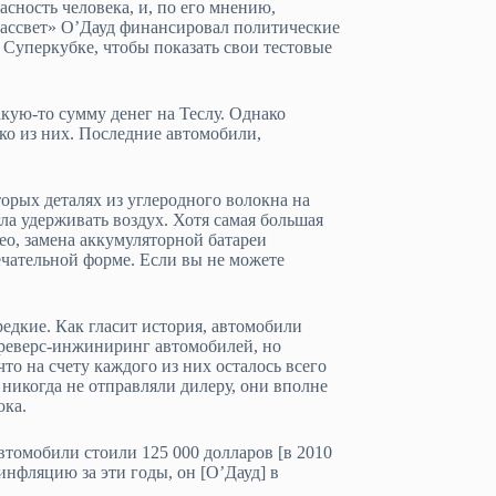
сность человека, и, по его мнению,
Рассвет» О’Дауд финансировал политические
 Суперкубке, чтобы показать свои тестовые
акую-то сумму денег на Теслу. Однако
ько из них. Последние автомобили,
торых деталях из углеродного волокна на
ла удерживать воздух. Хотя самая большая
ео, замена аккумуляторной батареи
мечательной форме. Если вы не можете
едкие. Как гласит история, автомобили
и реверс-инжиниринг автомобилей, но
то на счету каждого из них осталось всего
никогда не отправляли дилеру, они вполне
ока.
втомобили стоили 125 000 долларов [в 2010
инфляцию за эти годы, он [О’Дауд] в