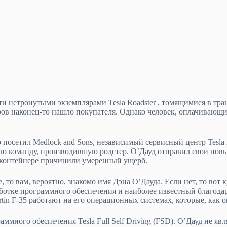
ти нетронутыми экземплярами Tesla Roadster , томящимися в тр
еров наконец-то нашло покупателя. Однако человек, оплачивающий
но посетил Medlock and Sons, независимый сервисный центр Tesl
ю команду, производившую родстер. О’Дауд отправил свои новы
м контейнере причинили умеренный ущерб.
, то вам, вероятно, знакомо имя Дэна О’Дауда. Если нет, то вот
аботке программного обеспечения и наиболее известный благод
tin F-35 работают на его операционных системах, которые, как о
много обеспечения Tesla Full Self Driving (FSD). О’Дауд не я