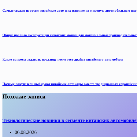
Самые свежие новости: китайские авто и их влияние на мировую автомобильную ин
Общие правила эксплуатации китайских машин для максимальной производительнос
Какие вопросы задавать продавцу после тест-драйва китайского автомобиля
Почему покупатели выбирают китайские автокары вместо традиционных европейски
Похожие записи
Технологические новинки в сегменте китайских автомобиле
06.08.2026