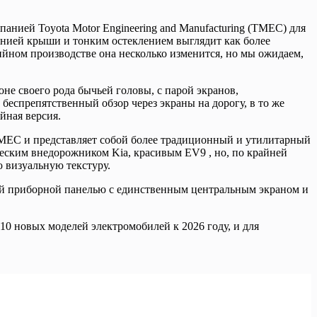
нией Toyota Motor Engineering and Manufacturing (TMEC) для
линией крыши и тонким остеклением выглядит как более
ийном производстве она несколько изменится, но мы ожидаем,
не своего рода бычьей головы, с парой экранов,
беспрепятственный обзор через экраны на дорогу, в то же
йная версия.
TMEC и представляет собой более традиционный и утилитарный
еским внедорожником Kia, красивым EV9 , но, по крайней
ю визуальную текстуру.
ной приборной панелью с единственным центральным экраном и
10 новых моделей электромобилей к 2026 году, и для