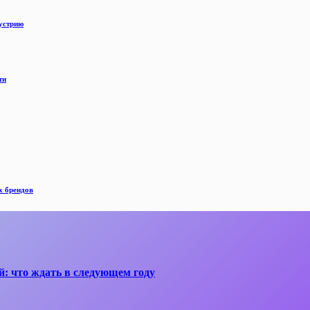
дустрию
ти
х брендов
й: что ждать в следующем году