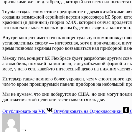
признаками жизни для бренда, который изо всех сил пытается 
Toyota создала совместное предприятие с двумя китайскими ав
создания возможной серийной версии кроссовера bZ Sport, ко
красивый (и длинный) гибрид bZ4X, который сейчас продается,
что окончательная модель в целом будет выглядеть аналогично.
Внутри концепт имеет очень концептуальную компоновку: плоск
установленных сверху — интересная, хотя и причудливая, внутр
время позволяя экранам гордо возвышаться над приборной пане
Между тем, концепт bZ FlexSpace будет разработан другим со
автомобиль, похожий на минивэн, с двухобъемной формой и вы
мере, у него есть какой-то интересный декор на нижних частя
Интерьер также немного более укрощен, чем у спортивного кр
чем-то вроде проецируемой панели приборов на небольшой пр
Мы не думаем, что они доберутся до США, но они могут повли
достижения этой цели они засчитываются как две.
Опубликовать на VK
Опубликовать на Одноклассники