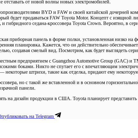
не отставать от новой волны новых электромобилей.
топроизводителями BYD и FAW и своей китайской дочерней компа
торый будет продаваться FAW Toyota Motor. Концепт с изящной 
 и гибридного седана-кроссовера Toyota Crown. Вероятно, в сер
ая приборная панель в форме полки, установленная низко на фо
енняя планировка. Кажется, что он действительно обеспечивает 
лью, создавая смелый вид. Посмотрим, как будет выглядеть сери
вместным предприятием с Guangzhou Automotive Group (GAC) и 
сокими боками. Никто не спутает его с впечатляющим электрич
х — некоторые штрихи, такие как отделка, придают ему некотору
оссовера, но с такой же вставленной и в основном горизонталь
озрачной панели.
ять на дизайн продукции в США. Toyota планирует представить 
Опубликовать на Telegram