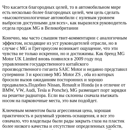
Что касается благородных целей, то в автомобильном мире
есть несколько более благородных целей, чем цель сделать
«высокотехнологичные автомобили с нулевым уровнем
выбросов доступными для всех», как выразился руководитель
отдела продаж MG в Великобритании
Конечно, мы часто слышим твит-комментарии с аналогичным
эффектом, исходящие из уст руководителей отрасли, но в
случае с MG и Грегориусом возникает ощущение, что эти
чувства не только искренни, но и достижимы. Как бренд MG
Motor UK Limited вновь появился в 2009 году под
управлением государственного китайского
производственного гиганта SAIC Motor и недавно представил
супермини 3 и кроссовер MG Motor ZS , оба из которых
бросили вызов ожиданиям посторонних и хорошо
продавались.Подобно Nissan, Renault и Honda (и в отличие от
BMW, VW, Audi, Tesla и Porsche), MG размещает порт зарядки
на решетке радиатора. Если вы склонны сначала въезжать
носом на парковочные места, это вам подойдет.
Ключевым моментом была агрессивная цена, хорошая
практичность и разумный уровень оснащения, и все это
означало, что владельцы были рады закрыть глаза на пластик
более низкого качества и отсутствие определенных удобств,