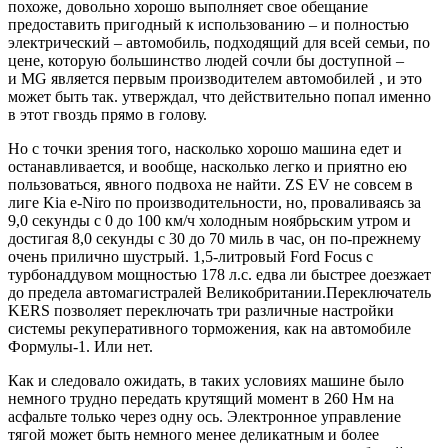
похоже, довольно хорошо выполняет свое обещание
предоставить пригодный к использованию – и полностью
электрический – автомобиль, подходящий для всей семьи, по
цене, которую большинство людей сочли бы доступной –
и MG является первым производителем автомобилей , и это
может быть так. утверждал, что действительно попал именно
в этот гвоздь прямо в голову.
Но с точки зрения того, насколько хорошо машина едет и
останавливается, и вообще, насколько легко и приятно ею
пользоваться, явного подвоха не найти. ZS EV не совсем в
лиге Kia e-Niro по производительности, но, проваливаясь за
9,0 секунды с 0 до 100 км/ч холодным ноябрьским утром и
достигая 8,0 секунды с 30 до 70 миль в час, он по-прежнему
очень прилично шустрый. 1,5-литровый Ford Focus с
турбонаддувом мощностью 178 л.с. едва ли быстрее доезжает
до предела автомагистралей Великобритании.Переключатель
KERS позволяет переключать три различные настройки
системы рекуперативного торможения, как на автомобиле
Формулы-1. Или нет.
Как и следовало ожидать, в таких условиях машине было
немного трудно передать крутящий момент в 260 Нм на
асфальте только через одну ось. Электронное управление
тягой может быть немного менее деликатным и более