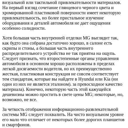
визуальной или тактильной привлекательности материалов.
На первый взгляд сочетание глянцевого черного цвета и
хромированной пластиковой поверхности имеет некоторую
привлекательность, но более пристальное изучение
оборудования и деталей автомобиля не дает ощущения
особенно солидности.
Хотя большая часть внутренней отделки MG выглядит так,
как будто она собрана достаточно хорошо, в салоне есть
скрипы и стоны, а большая часть внутреннего
распределительного устройства не так приятна на ощупь.
Следует признать, что второстепенные органы управления
автомобиля в основном хорошо расположены в пределах
легкой досягаемости водителя, но их преимущественно
жесткая, пластиковая конструкция не совсем соответствует
тем стандартам, которые вы найдете в Hyundai или Kia (ни
один из них не является эталоном). за превосходное качество
материала). Конечно, некоторую часть этой кажущейся
дешевизны можно простить в свете цены MG; некоторые, но,
возможно, не все.
За четкость отображения информационно-развлекательной
системы MG следует похвалить. На чисто визуальном уровне
его мало что отличает от некоторых более дорогих планшетов
и смартфонов.