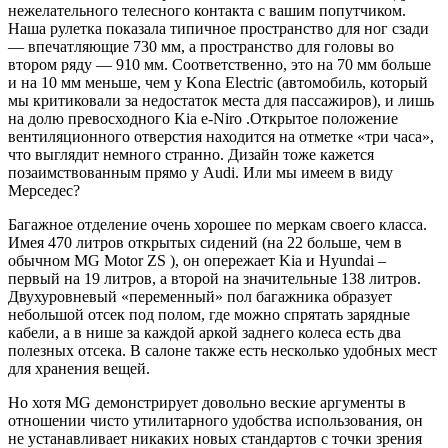
нежелательного телесного контакта с вашим попутчиком.
Наша рулетка показала типичное пространство для ног сзади
— впечатляющие 730 мм, а пространство для головы во
втором ряду — 910 мм. Соответственно, это на 70 мм больше
и на 10 мм меньше, чем у Kona Electric (автомобиль, который
мы критиковали за недостаток места для пассажиров), и лишь
на долю превосходного Kia e-Niro .Открытое положение
вентиляционного отверстия находится на отметке «три часа»,
что выглядит немного странно. Дизайн тоже кажется
позаимствованным прямо у Audi. Или мы имеем в виду
Мерседес?
Багажное отделение очень хорошее по меркам своего класса.
Имея 470 литров открытых сидений (на 22 больше, чем в
обычном MG Motor ZS ), он опережает Kia и Hyundai –
первый на 19 литров, а второй на значительные 138 литров.
Двухуровневый «переменный» пол багажника образует
небольшой отсек под полом, где можно спрятать зарядные
кабели, а в нише за каждой аркой заднего колеса есть два
полезных отсека. В салоне также есть несколько удобных мест
для хранения вещей.
Но хотя MG демонстрирует довольно веские аргументы в
отношении чисто утилитарного удобства использования, он
не устанавливает никаких новых стандартов с точки зрения