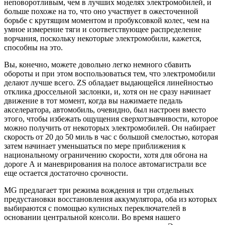
неповоротливым, чем в лучших моделях электромобилей, и
больше похоже на то, что оно участвует в ожесточенной
борьбе с крутящим моментом и пробуксовкой колес, чем на
умное измерение тяги и соответствующее распределение
ворчания, поскольку некоторые электромобили, кажется,
способны на это.
Вы, конечно, можете довольно легко немного сбавить
обороты и при этом воспользоваться тем, что электромобили
делают лучше всего. ZS обладает выдающейся линейностью
отклика дроссельной заслонки, и, хотя он не сразу начинает
движение в тот момент, когда вы нажимаете педаль
акселератора, автомобиль, очевидно, был настроен вместо
этого, чтобы избежать ощущения сверхотзывчивости, которое
можно получить от некоторых электромобилей. Он набирает
скорость от 20 до 50 миль в час с большой смелостью, которая
затем начинает уменьшаться по мере приближения к
национальному ограничению скорости, хотя для обгона на
дороге А и маневрирования на полосе автомагистрали все
еще остается достаточно срочности.
MG предлагает три режима вождения и три отдельных
предустановки восстановления аккумулятора, оба из которых
выбираются с помощью кулисных переключателей в
основании центральной консоли. Во время нашего