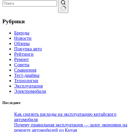
Ничего
не
Рубрики
найдено
Бренды
Новости
Обзоры
Покупка авто
Рейтинги
Ремонт
Советы
Сравнения
Тест-драйвы
Технологии
Эксплуатация
Электромобили
Последнее
Как снизить расходы на эксплуатацию китайского
автомобиля
Почему правильная эксплуатация — залог экономии на
ремонте автомобилей из Китая