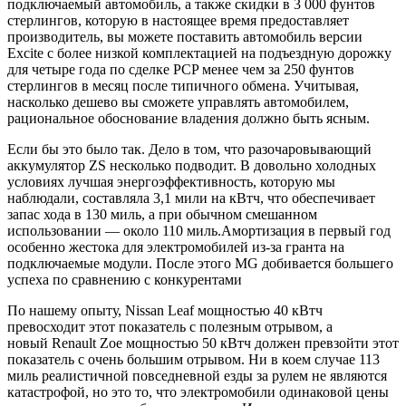
подключаемый автомобиль, а также скидки в 3 000 фунтов
стерлингов, которую в настоящее время предоставляет
производитель, вы можете поставить автомобиль версии
Excite с более низкой комплектацией на подъездную дорожку
для четыре года по сделке PCP менее чем за 250 фунтов
стерлингов в месяц после типичного обмена. Учитывая,
насколько дешево вы сможете управлять автомобилем,
рациональное обоснование владения должно быть ясным.
Если бы это было так. Дело в том, что разочаровывающий
аккумулятор ZS несколько подводит. В довольно холодных
условиях лучшая энергоэффективность, которую мы
наблюдали, составляла 3,1 мили на кВтч, что обеспечивает
запас хода в 130 миль, а при обычном смешанном
использовании — около 110 миль.Амортизация в первый год
особенно жестока для электромобилей из-за гранта на
подключаемые модули. После этого MG добивается большего
успеха по сравнению с конкурентами
По нашему опыту, Nissan Leaf мощностью 40 кВтч
превосходит этот показатель с полезным отрывом, а
новый Renault Zoe мощностью 50 кВтч должен превзойти этот
показатель с очень большим отрывом. Ни в коем случае 113
миль реалистичной повседневной езды за рулем не являются
катастрофой, но это то, что электромобили одинаковой цены