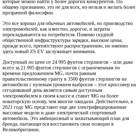
которые можно найти у более дорогих конкурентов. По
общему признанию, это не для всех, но нельзя и желать более
прозрачной философии.
Это все хорошо для обычных автомобилей, но производство
электромобилей, как известно, дорогое, и затраты
перекладываются на потребителя. Помимо скудной
общественной инфраструктуры зарядки, высокие цены,
прежде всего, препятствуют распространению, но именно
здесь новый ZS EV заслуживает внимания.
Доступный по цене от 24 995 фунтов стерлингов – или даже
всего за 21 995 фунтов стерлингов с ограниченным по
времени предложением MG, почти равным
правительственному гранту в 3500 фунтов стерлингов на
автомобили с нулевым уровнем выбросов – этот кроссовер на
сегодняшний день является самым доступным
электромобилем в своем классе и ставит MG на более
новаторскую основу, чем многие ожидали. Действительно, к
2021 году MG представит еще две электрифицированные
массовые модели и даже электрический спортивный
автомобиль. Это амбициозный и захватывающий план для
бренда, пытающегося восстановить свои позиции в
Великобритании.