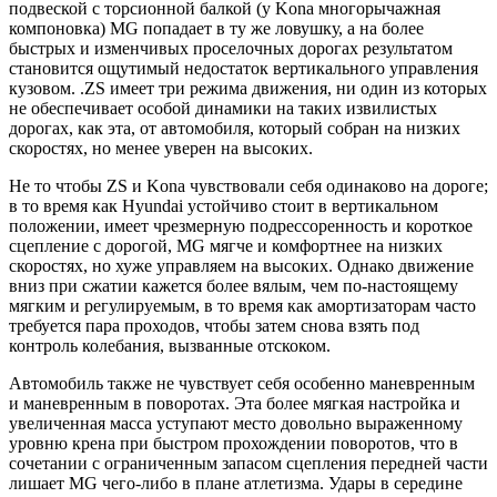
подвеской с торсионной балкой (у Kona многорычажная
компоновка) MG попадает в ту же ловушку, а на более
быстрых и изменчивых проселочных дорогах результатом
становится ощутимый недостаток вертикального управления
кузовом. .ZS имеет три режима движения, ни один из которых
не обеспечивает особой динамики на таких извилистых
дорогах, как эта, от автомобиля, который собран на низких
скоростях, но менее уверен на высоких.
Не то чтобы ZS и Kona чувствовали себя одинаково на дороге;
в то время как Hyundai устойчиво стоит в вертикальном
положении, имеет чрезмерную подрессоренность и короткое
сцепление с дорогой, MG мягче и комфортнее на низких
скоростях, но хуже управляем на высоких. Однако движение
вниз при сжатии кажется более вялым, чем по-настоящему
мягким и регулируемым, в то время как амортизаторам часто
требуется пара проходов, чтобы затем снова взять под
контроль колебания, вызванные отскоком.
Автомобиль также не чувствует себя особенно маневренным
и маневренным в поворотах. Эта более мягкая настройка и
увеличенная масса уступают место довольно выраженному
уровню крена при быстром прохождении поворотов, что в
сочетании с ограниченным запасом сцепления передней части
лишает MG чего-либо в плане атлетизма. Удары в середине