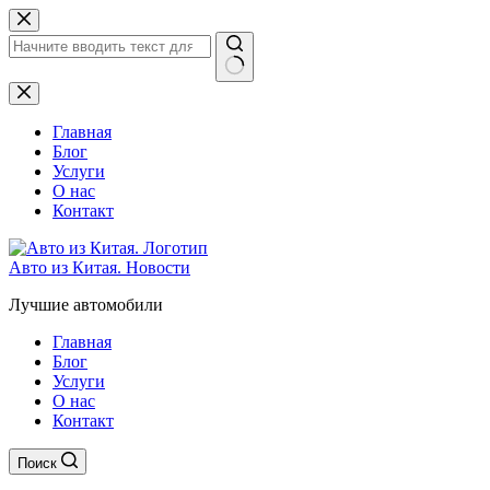
Перейти
к
сути
Ничего
не
найдено
Главная
Блог
Услуги
О нас
Контакт
Авто из Китая. Новости
Лучшие автомобили
Главная
Блог
Услуги
О нас
Контакт
Поиск