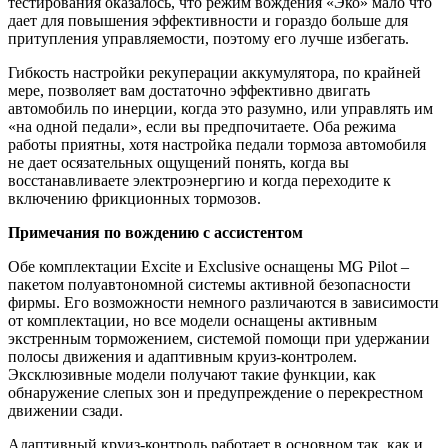
тестирования оказалось, что режим вождения «Эко» мало что
дает для повышения эффективности и гораздо больше для
притупления управляемости, поэтому его лучше избегать.
Гибкость настройки рекуперации аккумулятора, по крайней
мере, позволяет вам достаточно эффективно двигать
автомобиль по инерции, когда это разумно, или управлять им
«на одной педали», если вы предпочитаете. Оба режима
работы приятны, хотя настройка педали тормоза автомобиля
не дает осязательных ощущений понять, когда вы
восстанавливаете электроэнергию и когда переходите к
включению фрикционных тормозов.
Примечания по вождению с ассистентом
Обе комплектации Excite и Exclusive оснащены MG Pilot –
пакетом полуавтономной системы активной безопасности
фирмы. Его возможности немного различаются в зависимости
от комплектации, но все модели оснащены активным
экстренным торможением, системой помощи при удержании
полосы движения и адаптивным круиз-контролем.
Эксклюзивные модели получают такие функции, как
обнаружение слепых зон и предупреждение о перекрестном
движении сзади.
Адаптивный круиз-контроль работает в основном так, как и