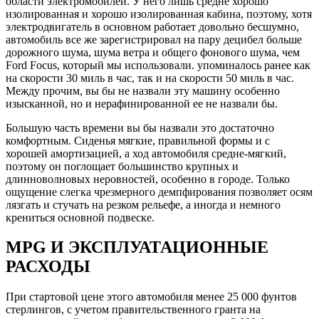
области электромобилей. У него лишь средне хорошо
изолированная и хорошо изолированная кабина, поэтому, хотя
электродвигатель в основном работает довольно бесшумно,
автомобиль все же зарегистрировал на пару децибел больше
дорожного шума, шума ветра и общего фонового шума, чем
Ford Focus, который мы использовали. упоминалось ранее как
на скорости 30 миль в час, так и на скорости 50 миль в час.
Между прочим, вы бы не назвали эту машину особенно
изысканной, но и нерафинированной ее не назвали бы.
Большую часть времени вы бы назвали это достаточно
комфортным. Сиденья мягкие, правильной формы и с
хорошей амортизацией, а ход автомобиля средне-мягкий,
поэтому он поглощает большинство крупных и
длинноволновых неровностей, особенно в городе. Только
ощущение слегка чрезмерного демпфирования позволяет осям
лязгать и стучать на резком рельефе, а иногда и немного
крениться основной подвеске.
MPG И ЭКСПЛУАТАЦИОННЫЕ
РАСХОДЫ
При стартовой цене этого автомобиля менее 25 000 фунтов
стерлингов, с учетом правительственного гранта на