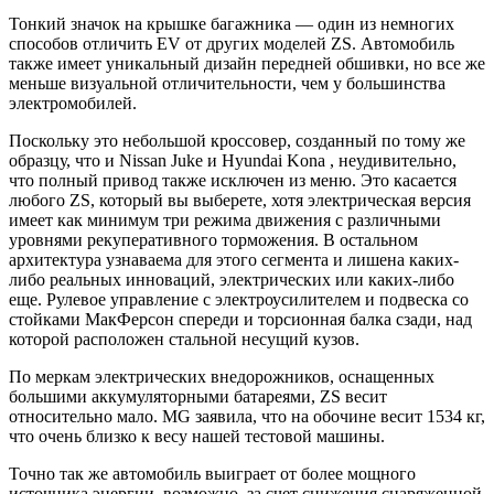
Тонкий значок на крышке багажника — один из немногих
способов отличить EV от других моделей ZS. Автомобиль
также имеет уникальный дизайн передней обшивки, но все же
меньше визуальной отличительности, чем у большинства
электромобилей.
Поскольку это небольшой кроссовер, созданный по тому же
образцу, что и Nissan Juke и Hyundai Kona , неудивительно,
что полный привод также исключен из меню. Это касается
любого ZS, который вы выберете, хотя электрическая версия
имеет как минимум три режима движения с различными
уровнями рекуперативного торможения. В остальном
архитектура узнаваема для этого сегмента и лишена каких-
либо реальных инноваций, электрических или каких-либо
еще. Рулевое управление с электроусилителем и подвеска со
стойками МакФерсон спереди и торсионная балка сзади, над
которой расположен стальной несущий кузов.
По меркам электрических внедорожников, оснащенных
большими аккумуляторными батареями, ZS весит
относительно мало. MG заявила, что на обочине весит 1534 кг,
что очень близко к весу нашей тестовой машины.
Точно так же автомобиль выиграет от более мощного
источника энергии, возможно, за счет снижения снаряженной