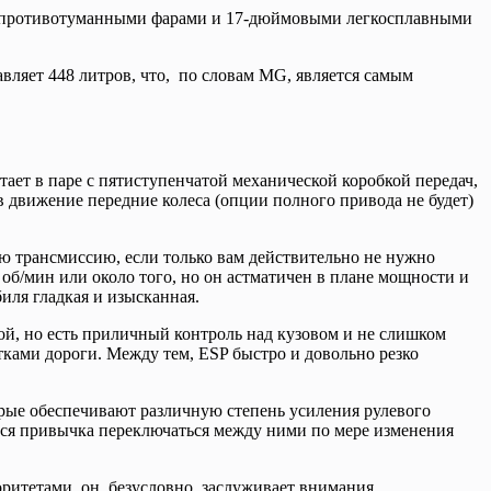
ими противотуманными фарами и 17-дюймовыми легкосплавными
авляет 448 литров, что, по словам MG, является самым
ает в паре с пятиступенчатой ​​механической коробкой передач,
 движение передние колеса (опции полного привода не будет)
гую трансмиссию, если только вам действительно не нужно
об/мин или около того, но он астматичен в плане мощности и
иля гладкая и изысканная.
ой, но есть приличный контроль над кузовом и не слишком
тками дороги. Между тем, ESP быстро и довольно резко
рые обеспечивают различную степень усиления рулевого
ится привычка переключаться между ними по мере изменения
оритетами, он, безусловно, заслуживает внимания.