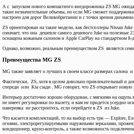
А с запуском нового компактного внедорожника ZS MG ожидает
такие незначительные объемы, но если MG сможет поддерживат
настроен для дорог Великобритании и с точки зрения динамики
ZS ориентирован на такие модели, как бестселлеры Nissan Juke
означает, что она дешевле самого дешевого Juke на полезные 23
оснащена кожаным салоном и Apple CarPlay на стандартном 8
Однако, возможно, реальным преимуществом ZS является семиле
Преимущества MG ZS
MG также заявляет о лучших в своем классе размерах салона
Фактически, ZS, хотя в целом довольно привлекательный и 
спереди или Kia сзади . MG говорит, что ZS открывает новую 
Интерьер достаточно хорошо оборудован, с мягкими на ощупь м
не имеет регулировки по вылету, и вам не придется усердно 
наверняка не расстроитесь, если перейдете в ZS из Juke.
Что касается комплектаций, то на выбор есть три — Explore, 
огнями, электрорегулируемыми наружными зеркалами, прожек
кондиционер, круиз-контроль, а также возможность подключени