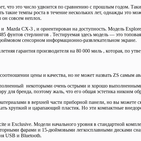
, что это число удвоится по сравнению с прошлым годом. Такие
ь такие темпы роста в течение нескольких лет, однажды это мо
 он совсем неплох.
 и Mazda CX-3 , и ориентирован на доступность. Модель Explore
85 фунтов стерлингов . Тестируемая здесь модель — это топовая 
-дюймовом сенсорном информационно-развлекательном экране.
тняя гарантия производителя на 80 000 миль , которая, по утв
 и соотношении цены и качества, но не может назвать ZS самы
дополненный некоторыми очень острыми и хорошо выполненным
эру для бренда, поэтому жаль, что его общая эстетика никоим о
атериалами в верхней части приборной панели, но вы можете ск
искать хрупкий и царапающий пластик. Но эти компактные внедо
Excite и Exclusive. Модели начального уровня в стандартной к
торными фарами и 15-дюймовыми легкосплавными дисками снару
я USB и Bluetooth.