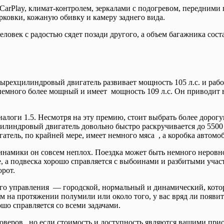
e CarPlay, климат-контролем, зеркалами с подогревом, передн
арковки, кожаную обивку и камеру заднего вида.
ловек с радостью сядет позади другого, а объем багажника сост
тырехцилиндровый двигатель развивает мощность 105 л.с. и работ
емного более мощный и имеет мощность 109 л.с. Он приводит в
аналоги 1.5. Несмотря на эту премию, стоит выбрать более доро
илиндровый двигатель довольно быстро раскручивается до 5500 
тель, по крайней мере, имеет немного мяса , а коробка автомоб
динамики он совсем неплох. Поездка может быть немного неровн
е, а подвеска хорошо справляется с выбоинами и разбитыми учас
орот.
ого управления — городской, нормальный и динамический, кото
им на протяжении полумили или около того, у вас вряд ли появ
о справляется со всеми задачами.
соверов , но если стоимость и доступность являются вашими при