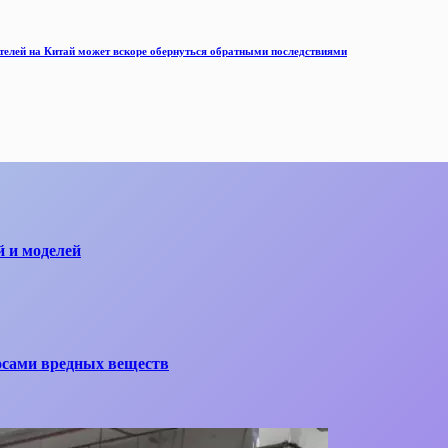
телей на Китай может вскоре обернуться обратными последствиями
й и моделей
осами вредных веществ