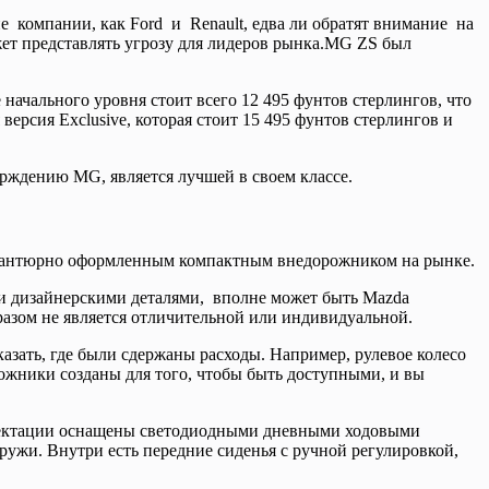
 компании, как Ford и Renault, едва ли обратят внимание на
жет представлять угрозу для лидеров рынка.MG ZS был
 начального уровня стоит всего 12 495 фунтов стерлингов, что
версия Exclusive, которая стоит 15 495 фунтов стерлингов и
ерждению MG, является лучшей в своем классе.
м авантюрно оформленным компактным внедорожником на рынке.
и дизайнерскими деталями, вполне может быть Mazda
бразом не является отличительной или индивидуальной.
азать, где были сдержаны расходы. Например, рулевое колесо
рожники созданы для того, чтобы быть доступными, и вы
омплектации оснащены светодиодными дневными ходовыми
жи. Внутри есть передние сиденья с ручной регулировкой,