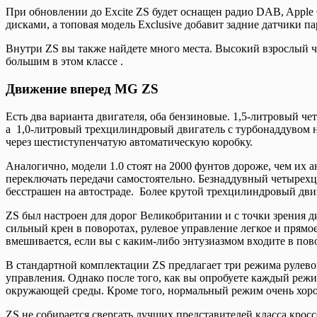
При обновлении до Excite ZS будет оснащен радио DAB, Appl
дисками, а топовая модель Exclusive добавит задние датчики п
Внутри ZS вы также найдете много места. Высокий взрослый че
большим в этом классе .
Движение вперед MG ZS
Есть два варианта двигателя, оба бензиновые. 1,5-литровый че
а 1,0-литровый трехцилиндровый двигатель с турбонаддувом н
через шестиступенчатую автоматическую коробку.
Аналогично, модели 1.0 стоят на 2000 фунтов дороже, чем их 
переключать передачи самостоятельно. Безнаддувный четырехц
бесстрашен на автостраде. Более крутой трехцилиндровый двига
ZS был настроен для дорог Великобритании и с точки зрения 
сильный крен в поворотах, рулевое управление легкое и прямо
вмешивается, если вы с каким-либо энтузиазмом входите в пов
В стандартной комплектации ZS предлагает три режима рулев
управления. Однако после того, как вы опробуете каждый реж
окружающей среды. Кроме того, нормальный режим очень хорош
ZS не собирается свергать лучших представителей класса крос